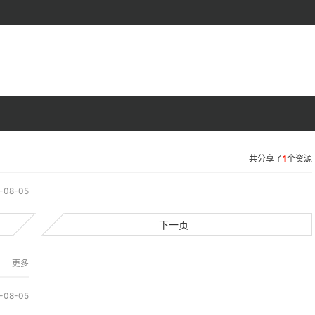
共分享了
1
个资源
-08-05
1
下一页
更多
-08-05